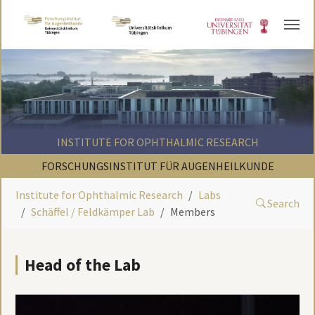
Skip to main content
INSTITUTE FOR OPHTHALMIC RESEARCH
FORSCHUNGSINSTITUT FÜR AUGENHEILKUNDE
Institute for Ophthalmic Research
Labs
Search
Schäffel / Feldkämper Lab
Members
Head of the Lab